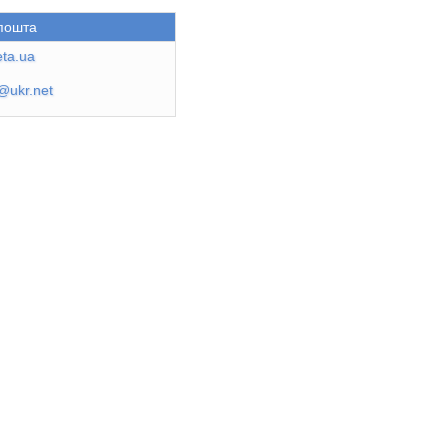
пошта
ta.ua
@ukr.net